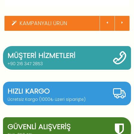
KAMPANYALI ÜRÜN
MÜŞTERI HIZMETLERI
+90 216 347 2853
HIZLI KARGO
Ücretsiz Kargo (1000₺ üzeri siparişte)
GÜVENLI ALIŞVERIŞ