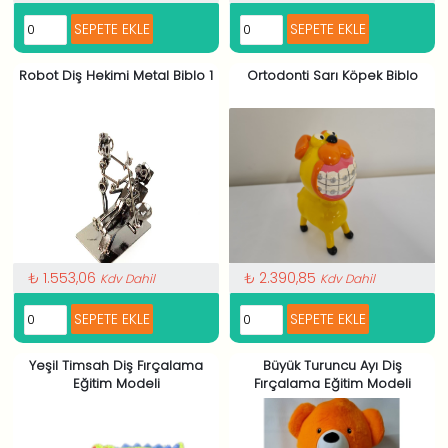
Robot Diş Hekimi Metal Biblo 1
Ortodonti Sarı Köpek Biblo
₺ 1.553,06
₺ 2.390,85
Kdv Dahil
Kdv Dahil
Yeşil Timsah Diş Fırçalama
Büyük Turuncu Ayı Diş
Eğitim Modeli
Fırçalama Eğitim Modeli