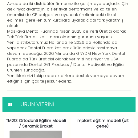
Avrupa da iki distribütör firmamız ile çalışmaya başladık. Çin
deki fiyat avantajını bizler fiyat performans ve kalite en
önemlisi de CE belgesi ve oyuncak üretimindeki dikkat
edilmesi gereken tüm kurallara uyarak ciddi fark yaratmış
olduk.
Moskava Dental Fuarında Nisan 2025 de Yerli Üretici olarak
Tek Türk Firması katılımcısı olmanın gururunu yaşadık.
Yeni distribütörümüz Hollanda ile 2026 da Hollanda da
yapılacak Dental Fuara katılarak ürünlerimizi tanıtmaya
devam edeceğiz. 2026 Yılında da GNYDM New York Dental
Fuarda da Türk üreticisi olarak yerimizi hazırlıyor ve USA
pazarında Dental Gift Products / Dental Hediyelik ve Eğitici
ürünleri sunacağız.
Yeniliklerimizi takip ederek bizlere destek vermeye devam
ettiğiniz için çok teşekkür ederiz.
ÜRÜN VITRINI
TM213 Ortodonti Eğitim Modeli
Implant eğitim modeli (alt
/ Seramik Braket
çene)