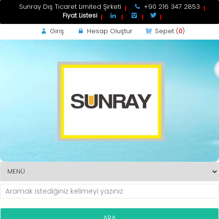
Sunray Dış Ticaret Limited Şirketi
+90 216 347 2853
Fiyat Listesi
Giriş
Hesap Oluştur
Sepet (
0
)
-