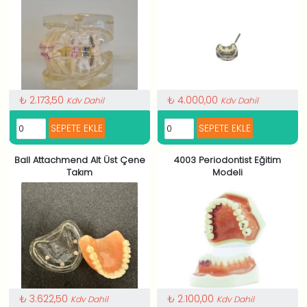
₺ 2.173,50
₺ 4.000,00
Kdv Dahil
Kdv Dahil
Ball Attachmend Alt Üst Çene
4003 Periodontist Eğitim
Takım
Modeli
₺ 3.622,50
₺ 2.100,00
Kdv Dahil
Kdv Dahil