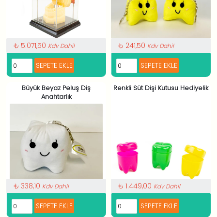
₺ 5.071,50
₺ 241,50
Kdv Dahil
Kdv Dahil
Büyük Beyaz Peluş Diş
Renkli Süt Dişi Kutusu Hediyelik
Anahtarlık
₺ 338,10
₺ 1.449,00
Kdv Dahil
Kdv Dahil