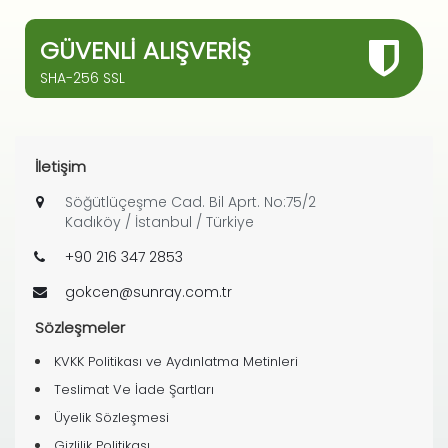
GÜVENLI ALIŞVERIŞ
SHA-256 SSL
İletişim
Söğütlüçeşme Cad. Bil Aprt. No:75/2
Kadıköy / İstanbul / Türkiye
+90 216 347 2853
gokcen@sunray.com.tr
Sözleşmeler
KVKK Politikası ve Aydınlatma Metinleri
Teslimat Ve İade Şartları
Üyelik Sözleşmesi
Gizlilik Politikası