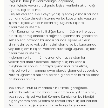
uygun kullanılıp kullanılmadığını öğrenme,
• Yurt içinde veya yurt dışında kişisel verilerin aktarıldığı
üçüncü kişileri bilme,
• Kişisel verilerin eksik veya yanlış işlenmiş olması hâlinde
bunların düzeltilmesini isteme ve bu kapsamda yapılan
işlemin kişisel verilerin aktarıldığı üçüncü kişilere
bildirilmesini isteme,
• KVK Kanunu’nun ve ilgili diğer kanun hükümlerine uygun
olarak işlenmiş olmasına rağmen, işlenmesini gerektiren
sebeplerin ortadan kalkması hâlinde kişisel verilerin
silinmesini veya yok edilmesini isteme ve bu kapsamda
yapılan işlemin kişisel verilerin aktarıldığı üçüncü kişilere
bildirilmesini isteme,
• İşlenen verilerin münhasıran otomatik sistemler
vasıtasıyla analiz edilmesi suretiyle kişinin kendisi
aleyhine bir sonucun ortaya çıkmasına itiraz etme,
• Kişisel verilerin kanuna aykırı olarak işlenmesi sebebiyle
zarara uğraması hâlinde zararın giderilmesini talep etme
haklarına sahiptir.
KVK Kanunu’nun 13. maddesinin 1. fıkrası gereğince,
yukarıda belirtilen haklarınızı kullanmak ile ilgili talebinizi,
yazılı veya Kişisel Verileri Koruma Kurulu’nun belirlediği
diğer yöntemlerle Şirketimize iletebilirsiniz. Kişisel Verileri
Koruma Kurulu, şu aşamada herhangi bir yöntem