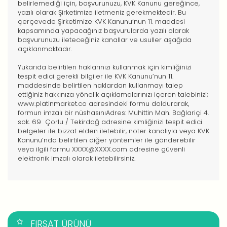
belirlemediği için, başvurunuzu, KVK Kanunu gereğince,
yazılı olarak Şirketimize iletmeniz gerekmektedir. Bu
çerçevede Şirketimize KVK Kanunu’nun 11. maddesi
kapsamında yapacağınız başvurularda yazılı olarak
başvurunuzu ileteceğiniz kanallar ve usuller aşağıda
açıklanmaktadır.
Yukarıda belirtilen haklarınızı kullanmak için kimliğinizi
tespit edici gerekli bilgiler ile KVK Kanunu’nun 11.
maddesinde belirtilen haklardan kullanmayı talep
ettiğiniz hakkınıza yönelik açıklamalarınızı içeren talebinizi;
www.platinmarket.co adresindeki formu doldurarak,
formun imzalı bir nüshasınıAdres: Muhittin Mah. Bağlariçi 4.
sok. 69 Çorlu / Tekirdağ adresine kimliğinizi tespit edici
belgeler ile bizzat elden iletebilir, noter kanalıyla veya KVK
Kanunu’nda belirtilen diğer yöntemler ile gönderebilir
veya ilgili formu XXXX@XXXX.com adresine güvenli
elektronik imzalı olarak iletebilirsiniz.
FIRSAT ÜRÜNÜ