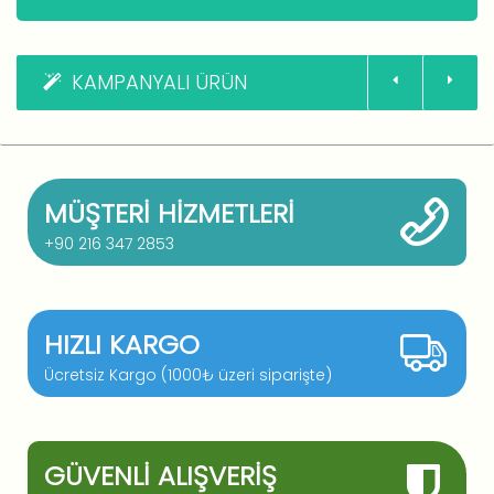
KAMPANYALI ÜRÜN
MÜŞTERI HIZMETLERI
+90 216 347 2853
HIZLI KARGO
Ücretsiz Kargo (1000₺ üzeri siparişte)
GÜVENLI ALIŞVERIŞ