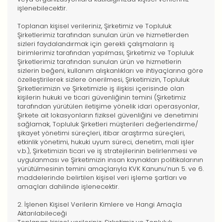
işlenebilecektir.
Toplanan kişisel verileriniz, Şirketimiz ve Topluluk
Şirketlerimiz tarafından sunulan ürün ve hizmetlerden
sizleri faydalandırmak için gerekli çalışmaların iş
birimlerimiz tarafından yapılması, Şirketimiz ve Topluluk
Şirketlerimiz tarafından sunulan ürün ve hizmetlerin
sizlerin beğeni, kullanım alışkanlıkları ve ihtiyaçlarına göre
özelleştirilerek sizlere önerilmesi, Şirketimizin, Topluluk
Şirketlerimizin ve Şirketimizle iş ilişkisi içerisinde olan
kişilerin hukuki ve ticari güvenliğinin temini (Şirketimiz
tarafından yürütülen iletişime yönelik idari operasyonlar,
Şirkete ait lokasyonların fiziksel güvenliğini ve denetimini
sağlamak, Topluluk Şirketleri müşterileri değerlendirme/
şikayet yönetimi süreçleri, itibar araştırma süreçleri,
etkinlik yönetimi, hukuki uyum süreci, denetim, mali işler
v.b.), Şirketimizin ticari ve iş stratejilerinin belirlenmesi ve
uygulanması ve Şirketimizin insan kaynakları politikalarının
yürütülmesinin temini amaçlarıyla KVK Kanunu’nun 5. ve 6.
maddelerinde belirtilen kişisel veri işleme şartları ve
amaçları dahilinde işlenecektir.
2. İşlenen Kişisel Verilerin Kimlere ve Hangi Amaçla
Aktarılabileceği