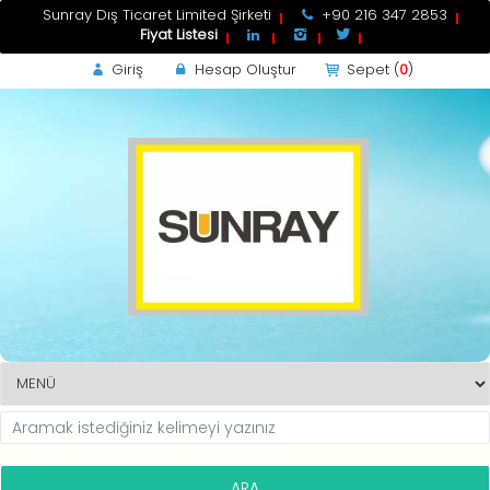
Sunray Dış Ticaret Limited Şirketi
+90 216 347 2853
Fiyat Listesi
Giriş
Hesap Oluştur
Sepet (
0
)