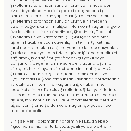
Toplanan kişisel verileriniz; Şirketimiz ve Topluluk
Şirketlerimiz tarafından sunulan ürün ve hizmetlerden
sizleri faydalandırmak için gerekli çalışmaların iş
birimlerimiz tarafından yapılması, Şirketimiz ve Topluluk
Şirketlerimiz tarafından sunulan ürün ve hizmetlerin
sizlerin beğeni, kullanım alışkanlıkları ve ihtiyaçlarına göre
özelleştirilerek sizlere önerilmesi, Şirketimizin, Topluluk
Şirketlerimizin ve Şirketimizle iş ilişkisi içerisinde olan
kişilerin hukuki ve ticari güvenliğinin temini (Şirketimiz
tarafından yürütülen iletişime yönelik idari operasyonlar,
Şirkete ait lokasyonların fiziksel güvenliğini ve denetimini
sağlamak, iş ortağı/müşteri/tedarikçi (yetkili veya
çalışanları) değerlendirme süreçleri, itibar araştırma
süreçleri, hukuki uyum süreci, denetim, mali işler v.b.),
Şirketimizin ticari ve iş stratejilerinin belirlenmesi ve
uygulanması ile Şirketimizin insan kaynakları politikalarının
yürütülmesinin temini amaçlarıyla iş ortaklarımıza,
tedarikçilerimize, Topluluk Şirketlerine, Şirket yetkililerine,
hissedarlarımıza, kanunen yetkili kamu kurumları ve özel
kişilere, KVK Kanunu’nun 8. ve 9. maddelerinde belirtilen
kişisel veri işleme şartları ve amaçları çerçevesinde
aktarılabilecektir.
3. Kişisel Veri Toplamanın Yöntemi ve Hukuki Sebebi
Kişisel verileriniz, her türlü sözlü, yazılı ya da elektronik