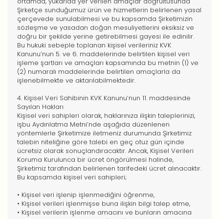
ortamda, yukarıda yer verilen amaçlar doğrultusunda
Şirketçe sunduğumuz ürün ve hizmetlerin belirlenen yasal
çerçevede sunulabilmesi ve bu kapsamda Şirketimizin
sözleşme ve yasadan doğan mesuliyetlerini eksiksiz ve
doğru bir şekilde yerine getirebilmesi gayesi ile edinilir.
Bu hukuki sebeple toplanan kişisel verileriniz KVK
Kanunu’nun 5. ve 6. maddelerinde belirtilen kişisel veri
işleme şartları ve amaçları kapsamında bu metnin (1) ve
(2) numaralı maddelerinde belirtilen amaçlarla da
işlenebilmekte ve aktarılabilmektedir.
4. Kişisel Veri Sahibinin KVK Kanunu’nun 11. maddesinde
Sayılan Hakları
Kişisel veri sahipleri olarak, haklarınıza ilişkin taleplerinizi,
işbu Aydınlatma Metni’nde aşağıda düzenlenen
yöntemlerle Şirketimize iletmeniz durumunda Şirketimiz
talebin niteliğine göre talebi en geç otuz gün içinde
ücretsiz olarak sonuçlandıracaktır. Ancak, Kişisel Verileri
Koruma Kurulunca bir ücret öngörülmesi halinde,
Şirketimiz tarafından belirlenen tarifedeki ücret alınacaktır.
Bu kapsamda kişisel veri sahipleri;
• Kişisel veri işlenip işlenmediğini öğrenme,
• Kişisel verileri işlenmişse buna ilişkin bilgi talep etme,
• Kişisel verilerin işlenme amacını ve bunların amacına