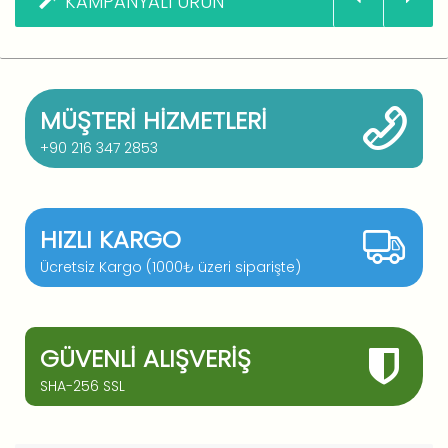
KAMPANYALI ÜRÜN
MÜŞTERI HIZMETLERI
+90 216 347 2853
HIZLI KARGO
Ücretsiz Kargo (1000₺ üzeri siparişte)
GÜVENLI ALIŞVERIŞ
SHA-256 SSL