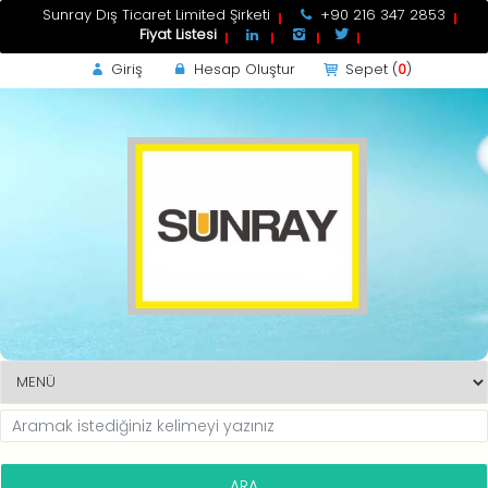
Sunray Dış Ticaret Limited Şirketi
+90 216 347 2853
Fiyat Listesi
Giriş
Hesap Oluştur
Sepet (
0
)