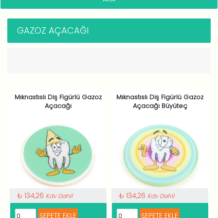
GAZOZ AÇACAĞI
Mıknastıslı Diş Figürlü Gazoz
Mıknastıslı Diş Figürlü Gazoz
Açacağı
Açacağı Büyüteç
₺ 134,26
₺ 134,26
Kdv Dahil
Kdv Dahil