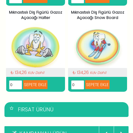
Mıknastıslı Diş Figürlü Gazoz
Mıknastıslı Diş Figürlü Gazoz
Açacağı Halter
Açacağı Snow Board
₺ 134,26
₺ 134,26
Kdv Dahil
Kdv Dahil
FIRSAT ÜRÜNÜ